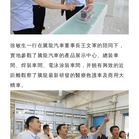
徐敏生一行在騰龍汽車董事長王文軍的陪同下，
實地參觀了騰龍汽車的產品展示中心、總裝車
間、焊裝車間、電泳涂裝車間，并饒有興致的近
距離觀察了騰龍最新研發的醫療救護車及商用大
轎車。