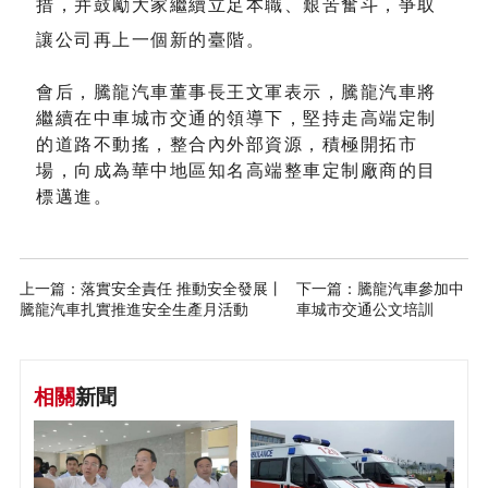
措，并鼓勵大家繼續立足本職、艱苦奮斗，爭取
讓公司再上一個新的臺階
。
會后，騰龍汽車董事長王文軍表示，騰龍汽車將
繼續在中車城市交通的領導下，堅持走高端定制
的道路不動搖，整合內外部資源，積極開拓市
場，向成為華中地區知名高端整車定制廠商的目
標邁進。
上一篇：落實安全責任 推動安全發展丨
下一篇：騰龍汽車參加中
騰龍汽車扎實推進安全生產月活動
車城市交通公文培訓
相關
新聞