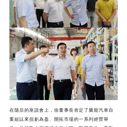
在隨后的座談會上，徐董事長肯定了騰龍汽車自
重組以來扭虧為盈、開拓市場的一系列經營舉